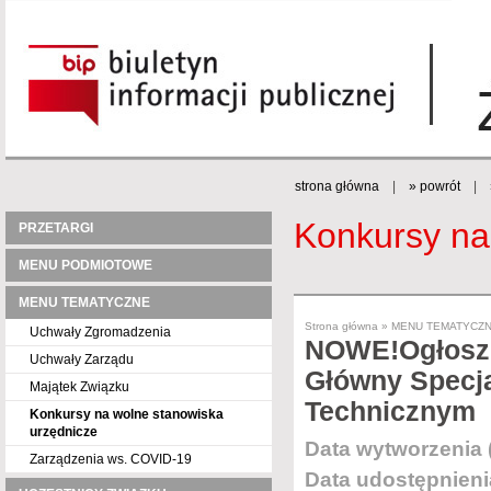
strona główna
|
» powrót
|
Konkursy na
PRZETARGI
MENU PODMIOTOWE
MENU TEMATYCZNE
Strona główna
»
MENU TEMATYCZ
Uchwały Zgromadzenia
NOWE!Ogłosze
Uchwały Zarządu
Główny Specja
Majątek Związku
Technicznym
Konkursy na wolne stanowiska
urzędnicze
Data wytworzenia 
Zarządzenia ws. COVID-19
Data udostępnieni