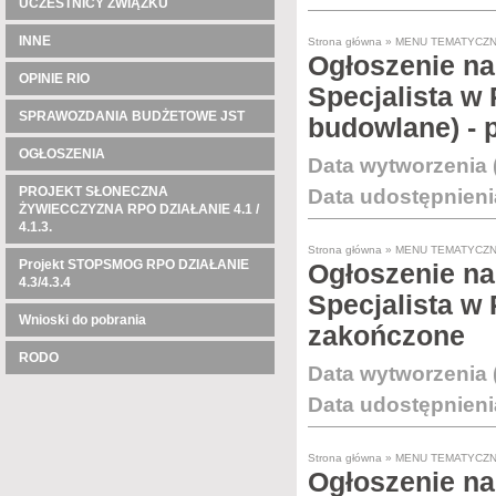
UCZESTNICY ZWIĄZKU
INNE
Strona główna
»
MENU TEMATYCZ
Ogłoszenie na
OPINIE RIO
Specjalista w 
SPRAWOZDANIA BUDŻETOWE JST
budowlane) -
OGŁOSZENIA
Data wytworzenia 
PROJEKT SŁONECZNA
Data udostępnieni
ŻYWIECCZYZNA RPO DZIAŁANIE 4.1 /
4.1.3.
Strona główna
»
MENU TEMATYCZ
Projekt STOPSMOG RPO DZIAŁANIE
Ogłoszenie na
4.3/4.3.4
Specjalista w
Wnioski do pobrania
zakończone
RODO
Data wytworzenia 
Data udostępnieni
Strona główna
»
MENU TEMATYCZ
Ogłoszenie na