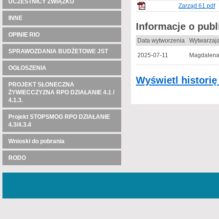
UCZESTNICY ZWIĄZKU
Zarząd 61.pdf
INNE
Informacje o pub
OPINIE RIO
Data wytworzenia
Wytwarzaj
SPRAWOZDANIA BUDŻETOWE JST
2025-07-11
Magdalena 
OGŁOSZENIA
Wyświetl histori
PROJEKT SŁONECZNA
ŻYWIECCZYZNA RPO DZIAŁANIE 4.1 /
4.1.3.
Projekt STOPSMOG RPO DZIAŁANIE
4.3/4.3.4
Wnioski do pobrania
RODO