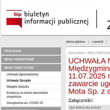
strona główna
|
» powrót
|
PRZETARGI
Strona główna
»
MENU TEMATYCZ
UCHWAŁA Nr
MENU PODMIOTOWE
Międzygminn
MENU TEMATYCZNE
11.07.2025 
Uchwały Zgromadzenia
Uchwały Zarządu
zawarcie ug
Majątek Związku
Mota Sp. z o
Konkursy na wolne stanowiska
urzędnicze
Załączniki:
Zarządzenia ws. COVID-19
Opis (kliknij aby pobrać)